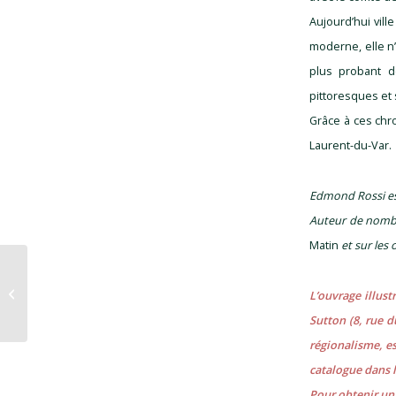
Aujourd’hui ville
moderne, elle n’
plus probant d
pittoresques et
Grâce à ces chr
Laurent-du-Var.
Edmond Rossi est
Auteur de nombr
Matin
et sur les
LOUIS RAVET HÉROS DE LA
RÉSISTANCE, MAIRE EXEMPLAIRE DE
L’ouvrage illust
SAINT LAURENT DU VAR...
Sutton (8, rue 
régionalisme, es
catalogue dans l
Pour obtenir un 