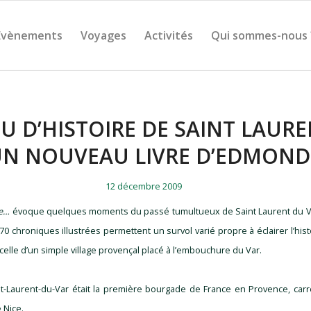
Évènements
Voyages
Activités
Qui sommes-nous 
U D’HISTOIRE DE SAINT LAUR
UN NOUVEAU LIVRE D’EDMOND
/
/
12 décembre 2009
re…
évoque quelques moments du passé tumultueux de Saint Laurent du Var
70 chroniques illustrées permettent un survol varié propre à éclairer l’hist
celle d’un simple village provençal placé à l’embouchure du Var.
nt-Laurent-du-Var était la première bourgade de France en Provence, carr
 Nice.