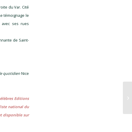
roite du Var. Cité
 Le témoignage le
, avec ses rues
nnante de Saint-
le quotidien
Nice
UN
LA
célèbres Editions
LI
iste national du
et disponible sur