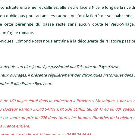
 construite entre mer et collines, elle s’étire face à Nice le long de la rive d
en oublie pas pour autant ses racines qui font la fierté de ses habitants.
e cette pérennité du passé reste sans aucun doute le Vieux-Village
 son église romane.
oniques, Edmond Rossi nous entraîne à la découverte de l’Histoire passio
 depuis son plus jeune âge passionné par l’histoire du Pays d’Azur.
eux ouvrages, il présente régulièrement des chroniques historiques dans 
 ondes Radio France Bleu Azur.
ré de 160 pages édité dans la collection « Provinces Mosaïques » par les 
du Docteur Ramon 37540 SAINT CYR SUR LOIRE, tél. 02 47 40 66 00), spécial
t en vente au prix de 22€ dans toutes les bonnes librairies de la région 
a France entière.
exemplaire dédicacé, téléphonez au 04 93 24 86 55.