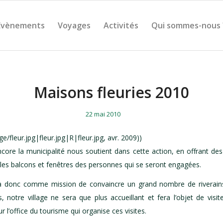
Évènements
Voyages
Activités
Qui sommes-nous 
Maisons fleuries 2010
/
/
22 mai 2010
age/fleur.jpg|fleur.jpg|R|fleur.jpg, avr. 2009))
core la municipalité nous soutient dans cette action, en offrant des 
s les balcons et fenêtres des personnes qui se seront engagées.
a donc comme mission de convaincre un grand nombre de riverains 
, notre village ne sera que plus accueillant et fera l’objet de visit
r l’office du tourisme qui organise ces visites.