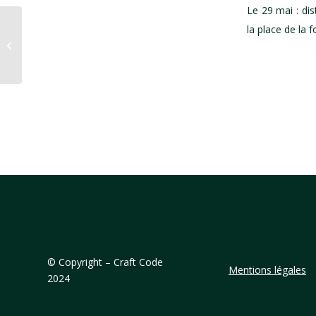
Le 29 mai : di
la place de la f
Prochain voyage
©
Copyright – Craft Code
Mentions légales
2024