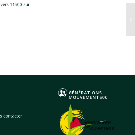
 vers 11h00 sur
15
du
GÉNÉRATIONS
MOUVEMENTS06
s contacter