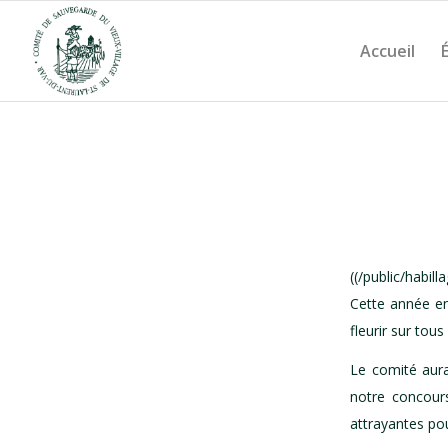
Accueil
((/public/habill
Cette année en
fleurir sur tou
Le comité aur
notre concours
attrayantes pou