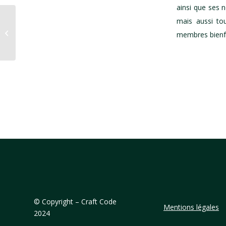
ainsi que ses 
mais aussi to
flyer 2017
membres bienfa
©
Copyright – Craft Code
Mentions légales
2024