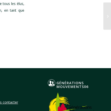
 tous les élus,
n, en tant que
no
su
GÉNÉRATIONS
MOUVEMENTS06
s contacter