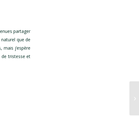
venues partager
s naturel que de
, mais j’espère
 de tristesse et
CO
LA