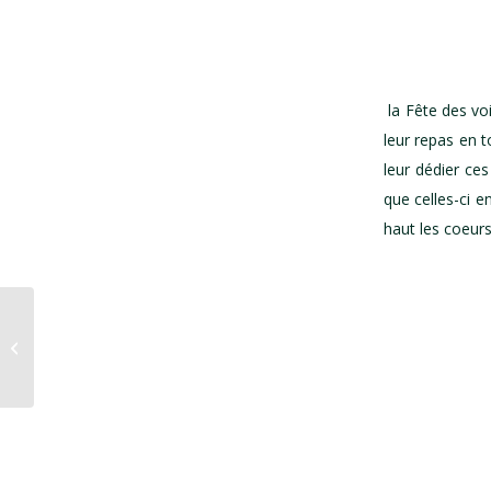
la Fête des vo
leur repas en t
leur dédier ce
que celles-ci e
haut les coeurs
Fête des voisins MARDI 26 MAI