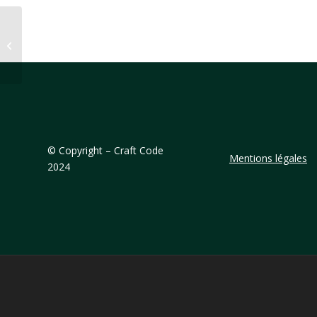
RETROUVEZ TOUTES LES
INFORMATIONS REGIONALES DES
ASSOCIATIONS DU 06 AFFILIEES...
©
Copyright – Craft Code
Mentions légales
2024