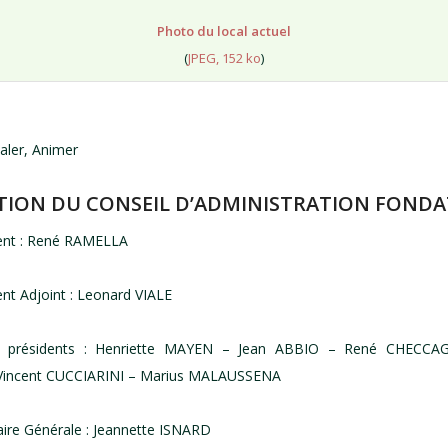
Photo du local actuel
(
JPEG, 152 ko
)
aler, Animer
ION DU CONSEIL D’ADMINISTRATION FOND
ent : René RAMELLA
nt Adjoint : Leonard VIALE
présidents : Henriette MAYEN – Jean ABBIO – René CHECCAG
incent CUCCIARINI – Marius MALAUSSENA
ire Générale : Jeannette ISNARD