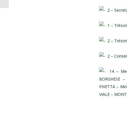
2 – Secreta
1 – Trésorie
2 – Trésori
2 – Conseil
14 – Memb
BORGHESE – P
PIVETTA – Mir
VIALE – MONTR