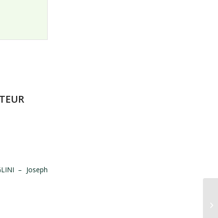
ATEUR
LINI – Joseph
l’