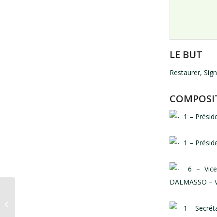
LE BUT
Restaurer, Sign
COMPOSIT
1 – Présid
1 – Préside
6 – Vice 
DALMASSO – V
Pourquoi le Comité de sauvegarde
1 – Secréta